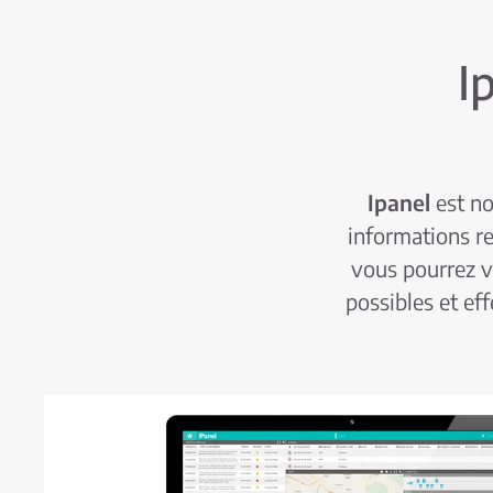
I
Ipanel
est no
informations re
vous pourrez vé
possibles et ef