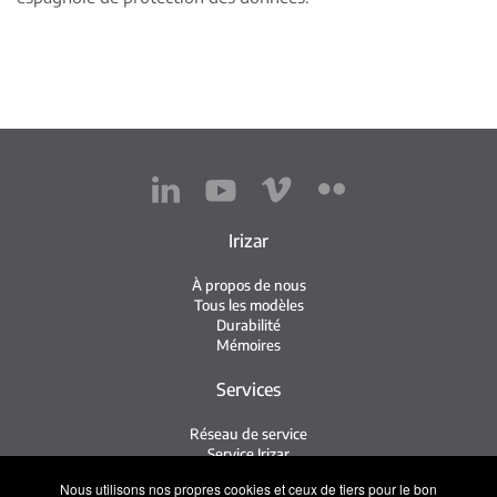
Irizar
À propos de nous
Tous les modèles
Durabilité
Mémoires
Services
Réseau de service
Service Irizar
iService
Nous utilisons nos propres cookies et ceux de tiers pour le bon
Usés