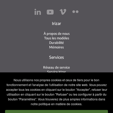
Irizar
À propos de nous
Tous les modèles
Durabilité
Mémoires
Services
Réseau de service
Service Irizar
iService
Nous utilisons nos propres cookies et ceux de tiers pour le bon
Usés
fonctionnement et l'analyse de l'utilisation de notre site web. Vous pouvez
accepter tous les cookies en cliquant sur le bouton "Accepter", refuser leur
Contact
utilisation en cliquant sur le bouton "Refuser" ou les configurer à partir du
bouton "Paramètres". Vous trouverez de plus amples informations dans
Contact
notre politique en matière de cookies.
Service après-vente et pièces de rechange
Équipe commerciale