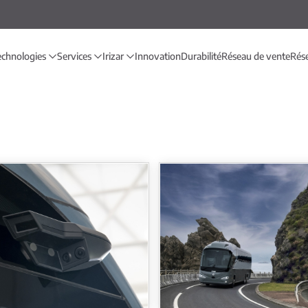
echnologies
Services
Irizar
Innovation
Durabilité
Réseau de vente
Rése
Irizar i6S Efficient