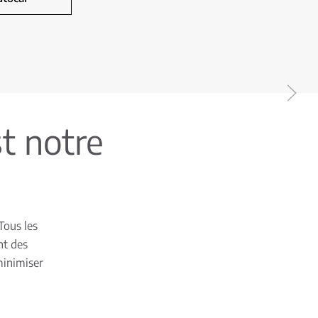
t notre
Tous les
nt des
minimiser