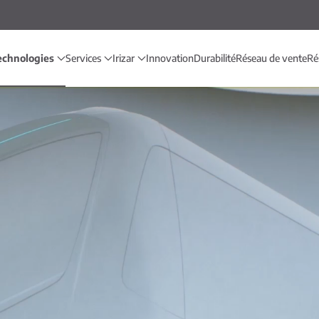
echnologies
Services
Irizar
Innovation
Durabilité
Réseau de vente
Ré